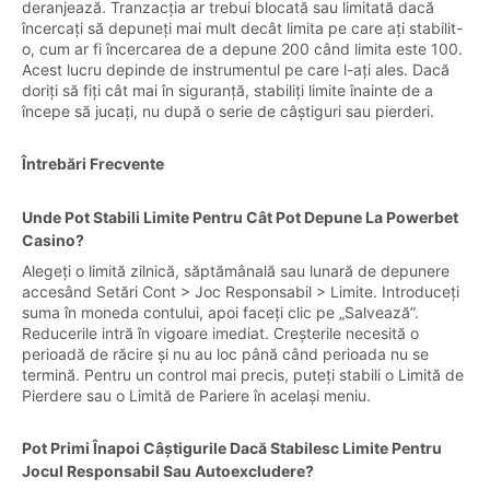
deranjează. Tranzacția ar trebui blocată sau limitată dacă
încercați să depuneți mai mult decât limita pe care ați stabilit-
o, cum ar fi încercarea de a depune 200 când limita este 100.
Acest lucru depinde de instrumentul pe care l-ați ales. Dacă
doriți să fiți cât mai în siguranță, stabiliți limite înainte de a
începe să jucați, nu după o serie de câștiguri sau pierderi.
Întrebări Frecvente
Unde Pot Stabili Limite Pentru Cât Pot Depune La Powerbet
Casino?
Alegeți o limită zilnică, săptămânală sau lunară de depunere
accesând Setări Cont > Joc Responsabil > Limite. Introduceți
suma în moneda contului, apoi faceți clic pe „Salvează”.
Reducerile intră în vigoare imediat. Creșterile necesită o
perioadă de răcire și nu au loc până când perioada nu se
termină. Pentru un control mai precis, puteți stabili o Limită de
Pierdere sau o Limită de Pariere în același meniu.
Pot Primi Înapoi Câștigurile Dacă Stabilesc Limite Pentru
Jocul Responsabil Sau Autoexcludere?