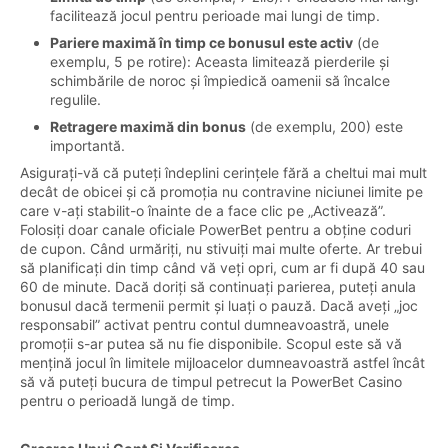
facilitează jocul pentru perioade mai lungi de timp.
Pariere maximă în timp ce bonusul este activ
(de
exemplu, 5 pe rotire): Aceasta limitează pierderile și
schimbările de noroc și împiedică oamenii să încalce
regulile.
Retragere maximă din bonus
(de exemplu, 200) este
importantă.
Asigurați-vă că puteți îndeplini cerințele fără a cheltui mai mult
decât de obicei și că promoția nu contravine niciunei limite pe
care v-ați stabilit-o înainte de a face clic pe „Activează”.
Folosiți doar canale oficiale PowerBet pentru a obține coduri
de cupon. Când urmăriți, nu stivuiți mai multe oferte. Ar trebui
să planificați din timp când vă veți opri, cum ar fi după 40 sau
60 de minute. Dacă doriți să continuați parierea, puteți anula
bonusul dacă termenii permit și luați o pauză. Dacă aveți „joc
responsabil” activat pentru contul dumneavoastră, unele
promoții s-ar putea să nu fie disponibile. Scopul este să vă
mențină jocul în limitele mijloacelor dumneavoastră astfel încât
să vă puteți bucura de timpul petrecut la PowerBet Casino
pentru o perioadă lungă de timp.