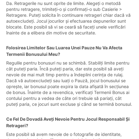
Da. Retragerile nu sunt oprite de limite. Alegeți o metodă
pentru retragere, trimiteți-o și confirmați-o sub Casierie >
Retragere. Puteți solicita în continuare retrageri chiar dacă vă
autoexcludeți. Jocul jocurilor și efectuarea depunerilor sunt
blocate. Este posibil să vi se ceară să faceți unele verificări
înainte de a elibera din motive de securitate.
Folosirea Limitelor Sau Luarea Unei Pauze Nu Va Afecta
Termenii Bonusului Meu?
Regulile pentru bonusuri nu se schimbă. Stabiliți limite pentru
cât puteți paria. Încă puteți paria, dar este posibil să aveți
nevoie de mai mult timp pentru a îndeplini cerința de rulaj.
Dacă vă autoexcludeți sau luați o Pauză, jocul bonusului se
oprește, iar bonusul poate expira la data afișată în secțiunea
de bonus. Înainte de a revendica, verificați Termenii Bonus ai
contului pentru a vedea de câte ori trebuie să pariați, cât
puteți paria, ce jocuri sunt excluse și când se termină bonusul.
Ce Fel De Dovadă Aveți Nevoie Pentru Jocul Responsabil Și
Retrageri?
Este posibil să avem nevoie de o fotografie de identitate,