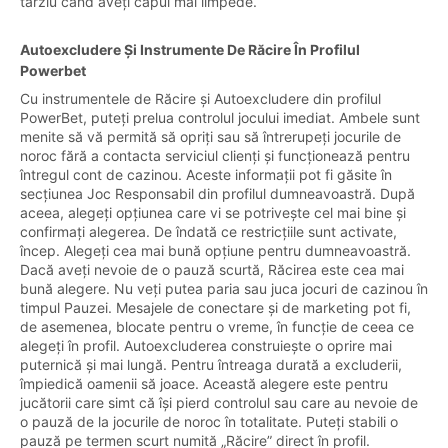
târziu când aveți capul mai limpede.
Autoexcludere Și Instrumente De Răcire În Profilul
Powerbet
Cu instrumentele de Răcire și Autoexcludere din profilul
PowerBet, puteți prelua controlul jocului imediat. Ambele sunt
menite să vă permită să opriți sau să întrerupeți jocurile de
noroc fără a contacta serviciul clienți și funcționează pentru
întregul cont de cazinou. Aceste informații pot fi găsite în
secțiunea Joc Responsabil din profilul dumneavoastră. După
aceea, alegeți opțiunea care vi se potrivește cel mai bine și
confirmați alegerea. De îndată ce restricțiile sunt activate,
încep. Alegeți cea mai bună opțiune pentru dumneavoastră.
Dacă aveți nevoie de o pauză scurtă, Răcirea este cea mai
bună alegere. Nu veți putea paria sau juca jocuri de cazinou în
timpul Pauzei. Mesajele de conectare și de marketing pot fi,
de asemenea, blocate pentru o vreme, în funcție de ceea ce
alegeți în profil. Autoexcluderea construiește o oprire mai
puternică și mai lungă. Pentru întreaga durată a excluderii,
împiedică oamenii să joace. Această alegere este pentru
jucătorii care simt că își pierd controlul sau care au nevoie de
o pauză de la jocurile de noroc în totalitate. Puteți stabili o
pauză pe termen scurt numită „Răcire” direct în profil.