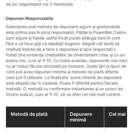
de joc responsabil vor fi menținute.
Depuneri Responsabile
Selectarea unei metode de depunere sigure și gestionabile
este primul pas în jocul responsabil. Plățile la PowerBet Casino
sunt sigure și fiabile, astfel încât puteți adăuga bani în cont
fără a vă face griji că depășiți bugetul. Alegeți cât doriți să
cheltuiți înainte de a face o depunere și apoi respectați-l.
Puteți ține evidența cheltuielilor de divertisment chiar și cu un
adaos mic, cum ar fi 10. Cu toate acestea, depunerile mai mari
nu ar trebui făcute niciodată pe moment. Unele țări și tipuri de
cont pot avea depuneri minime și metode de plată diferite
care pot fi utilizate. La finalizare, suma minimă de depunere
este afișată clar în casierie. Poate fi diferită pentru fiecare
metodă. O metodă cu confirmare instantanee și un punct de
intrare scăzut, cum ar fi 10, vă va oferi cel mai mult control.
Metodă de plată
Depunere
Cel mai bu
minimă