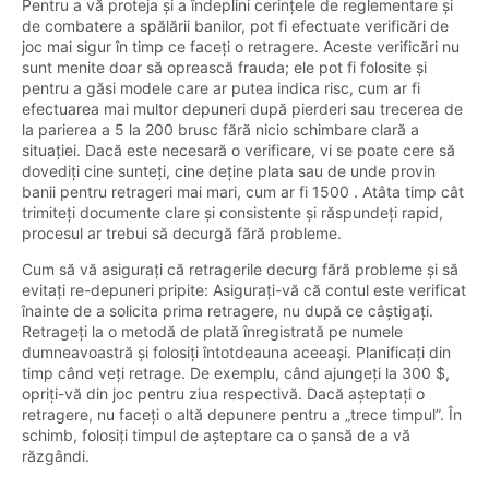
Pentru a vă proteja și a îndeplini cerințele de reglementare și
de combatere a spălării banilor, pot fi efectuate verificări de
joc mai sigur în timp ce faceți o retragere. Aceste verificări nu
sunt menite doar să oprească frauda; ele pot fi folosite și
pentru a găsi modele care ar putea indica risc, cum ar fi
efectuarea mai multor depuneri după pierderi sau trecerea de
la parierea a 5 la 200 brusc fără nicio schimbare clară a
situației. Dacă este necesară o verificare, vi se poate cere să
dovediți cine sunteți, cine deține plata sau de unde provin
banii pentru retrageri mai mari, cum ar fi 1500 . Atâta timp cât
trimiteți documente clare și consistente și răspundeți rapid,
procesul ar trebui să decurgă fără probleme.
Cum să vă asigurați că retragerile decurg fără probleme și să
evitați re-depuneri pripite: Asigurați-vă că contul este verificat
înainte de a solicita prima retragere, nu după ce câștigați.
Retrageți la o metodă de plată înregistrată pe numele
dumneavoastră și folosiți întotdeauna aceeași. Planificați din
timp când veți retrage. De exemplu, când ajungeți la 300 $,
opriți-vă din joc pentru ziua respectivă. Dacă așteptați o
retragere, nu faceți o altă depunere pentru a „trece timpul”. În
schimb, folosiți timpul de așteptare ca o șansă de a vă
răzgândi.