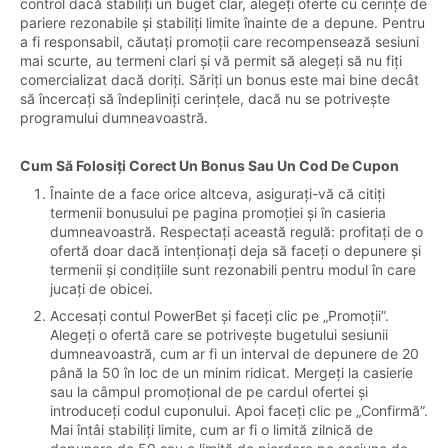
control dacă stabiliți un buget clar, alegeți oferte cu cerințe de
pariere rezonabile și stabiliți limite înainte de a depune. Pentru
a fi responsabil, căutați promoții care recompensează sesiuni
mai scurte, au termeni clari și vă permit să alegeți să nu fiți
comercializat dacă doriți. Săriți un bonus este mai bine decât
să încercați să îndepliniți cerințele, dacă nu se potrivește
programului dumneavoastră.
Cum Să Folosiți Corect Un Bonus Sau Un Cod De Cupon
Înainte de a face orice altceva, asigurați-vă că citiți
termenii bonusului pe pagina promoției și în casieria
dumneavoastră. Respectați această regulă: profitați de o
ofertă doar dacă intenționați deja să faceți o depunere și
termenii și condițiile sunt rezonabili pentru modul în care
jucați de obicei.
Accesați contul PowerBet și faceți clic pe „Promoții”.
Alegeți o ofertă care se potrivește bugetului sesiunii
dumneavoastră, cum ar fi un interval de depunere de 20
până la 50 în loc de un minim ridicat. Mergeți la casierie
sau la câmpul promoțional de pe cardul ofertei și
introduceți codul cuponului. Apoi faceți clic pe „Confirmă”.
Mai întâi stabiliți limite, cum ar fi o limită zilnică de