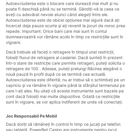
Autoexcluderea este o blocare care durează mai mult și nu
poate fi deschisă până nu se termină. Gândiți-vă la ceea ce
aveți cu adevărat nevoie atunci când alegeți între ele.
Autoexcluderea este de obicei opțiunea mai sigură dacă ați
încercat deja pauze scurte și ați revenit la jocuri de noroc prea
repede. Important: Orice bani care mai sunt în contul
dumneavoastră vor rămâne acolo în timp ce restricțiile sunt în
vigoare.
Dacă trebuie să faceți o retragere în timpul unei restricții,
folosiți fluxul de retragere al casieriei. Dacă sunteți în prezent
într-o stare de restricție care permite retrageri, puteți solicita o
retragere de 100 . Adesea, puteți prelungi Răcirea alegând o
nouă pauză în profil după ce se termină cea actuală.
Autoexcluderea este diferită; nu ar trebui să o schimbați pe un
capriciu și va rămâne în vigoare până la sfârșitul termenului pe
care l-ați ales. Nu uitați că aceste instrumente sunt bazate pe
cont dacă folosiți mai multe dispozitive. Odată ce restricțiile
sunt în vigoare, se vor aplica indiferent de unde vă conectați.
Joc Responsabil Pe Mobil
Dacă doriți să rămâneți în control în timp ce jucați pe telefon
sau tabletă, PowerBet Casino are instrumente pentru jocul