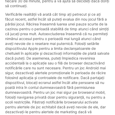
fiecare 30 de minute, pentru a vă ajuta să decideți dacă doriți
să continuați.
Verificările realității vă arată cât timp ați petrecut și ce ați
făcut recent, astfel încât să puteți evalua din nou jocul fără a
părăsi jocul. Răcirea înseamnă luarea unei pauze scurte de la
cazinou pentru o perioadă stabilită de timp atunci când simțiți
că jucați prea mult. Autoexcluderea înseamnă că nu permiteți
nimănui accesul pentru o perioadă mai lungă atunci când
aveți nevoie de o resetare mai puternică. Folosiți setările
dispozitivului Apple pentru a limita declanșatoarele de
cheltuieli în aplicație și dezactivați informațiile de plată salvate
dacă puteți. De asemenea, puteți împiedica revenirea
accidentală la o aplicație sau o filă de browser dezactivând
notificările care nu sunt necesare. Pentru un joc Android mai
sigur, dezactivați alertele promoționale în perioada de răcire
folosind aplicația și controalele de notificare. Dacă partajați
dispozitivul, blocați ecranul astfel încât alte persoane să nu
poată intra în contul dumneavoastră fără permisiunea
dumneavoastră. Pentru un joc mai sigur pe browserul mobil,
folosiți navigarea privată doar pentru siguranță, nu pentru a
ocoli restricțiile. Păstrați notificările browserului activate
pentru alertele de joc echitabil dacă aveți nevoie de ele, dar
dezactivați-le pentru alertele de marketing dacă vă