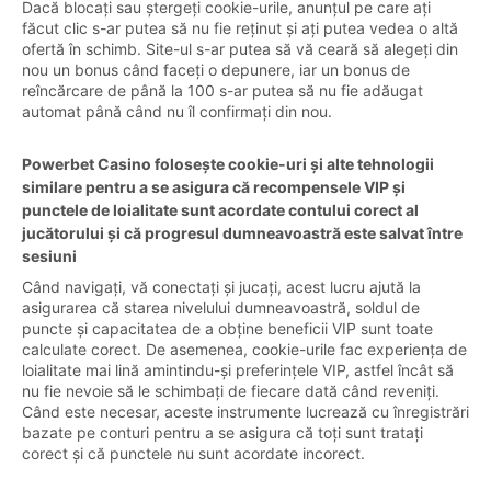
Dacă blocați sau ștergeți cookie-urile, anunțul pe care ați
făcut clic s-ar putea să nu fie reținut și ați putea vedea o altă
ofertă în schimb. Site-ul s-ar putea să vă ceară să alegeți din
nou un bonus când faceți o depunere, iar un bonus de
reîncărcare de până la 100 s-ar putea să nu fie adăugat
automat până când nu îl confirmați din nou.
Powerbet Casino folosește cookie-uri și alte tehnologii
similare pentru a se asigura că recompensele VIP și
punctele de loialitate sunt acordate contului corect al
jucătorului și că progresul dumneavoastră este salvat între
sesiuni
Când navigați, vă conectați și jucați, acest lucru ajută la
asigurarea că starea nivelului dumneavoastră, soldul de
puncte și capacitatea de a obține beneficii VIP sunt toate
calculate corect. De asemenea, cookie-urile fac experiența de
loialitate mai lină amintindu-și preferințele VIP, astfel încât să
nu fie nevoie să le schimbați de fiecare dată când reveniți.
Când este necesar, aceste instrumente lucrează cu înregistrări
bazate pe conturi pentru a se asigura că toți sunt tratați
corect și că punctele nu sunt acordate incorect.