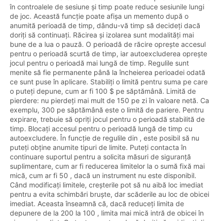
în controalele de sesiune și timp poate reduce sesiunile lungi
de joc. Această funcție poate afișa un memento după o
anumită perioadă de timp, dându-vă timp să decideți dacă
doriți să continuați. Răcirea și izolarea sunt modalități mai
bune de a lua o pauză. O perioadă de răcire oprește accesul
pentru o perioadă scurtă de timp, iar autoexcluderea oprește
jocul pentru o perioadă mai lungă de timp. Regulile sunt
menite să fie permanente până la încheierea perioadei odată
ce sunt puse în aplicare. Stabiliți o limită pentru suma pe care
o puteți depune, cum ar fi 100 $ pe săptămână. Limită de
pierdere: nu pierdeți mai mult de 150 pe zi în valoare netă. Ca
exemplu, 300 pe săptămână este o limită de pariere. Pentru
expirare, trebuie să opriți jocul pentru o perioadă stabilită de
timp. Blocați accesul pentru o perioadă lungă de timp cu
autoexcludere. În funcție de regulile din , este posibil să nu
puteți obține anumite tipuri de limite. Puteți contacta în
continuare suportul pentru a solicita măsuri de siguranță
suplimentare, cum ar fi reducerea limitelor la o sumă fixă mai
mică, cum ar fi 50 , dacă un instrument nu este disponibil.
Când modificați limitele, creșterile pot să nu aibă loc imediat
pentru a evita schimbări bruște, dar scăderile au loc de obicei
imediat. Aceasta înseamnă că, dacă reduceți limita de
depunere de la 200 la 100 , limita mai mică intră de obicei în