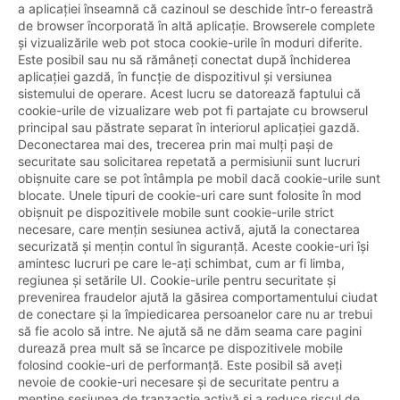
a aplicației înseamnă că cazinoul se deschide într-o fereastră
de browser încorporată în altă aplicație. Browserele complete
și vizualizările web pot stoca cookie-urile în moduri diferite.
Este posibil sau nu să rămâneți conectat după închiderea
aplicației gazdă, în funcție de dispozitivul și versiunea
sistemului de operare. Acest lucru se datorează faptului că
cookie-urile de vizualizare web pot fi partajate cu browserul
principal sau păstrate separat în interiorul aplicației gazdă.
Deconectarea mai des, trecerea prin mai mulți pași de
securitate sau solicitarea repetată a permisiunii sunt lucruri
obișnuite care se pot întâmpla pe mobil dacă cookie-urile sunt
blocate. Unele tipuri de cookie-uri care sunt folosite în mod
obișnuit pe dispozitivele mobile sunt cookie-urile strict
necesare, care mențin sesiunea activă, ajută la conectarea
securizată și mențin contul în siguranță. Aceste cookie-uri își
amintesc lucruri pe care le-ați schimbat, cum ar fi limba,
regiunea și setările UI. Cookie-urile pentru securitate și
prevenirea fraudelor ajută la găsirea comportamentului ciudat
de conectare și la împiedicarea persoanelor care nu ar trebui
să fie acolo să intre. Ne ajută să ne dăm seama care pagini
durează prea mult să se încarce pe dispozitivele mobile
folosind cookie-uri de performanță. Este posibil să aveți
nevoie de cookie-uri necesare și de securitate pentru a
menține sesiunea de tranzacție activă și a reduce riscul de