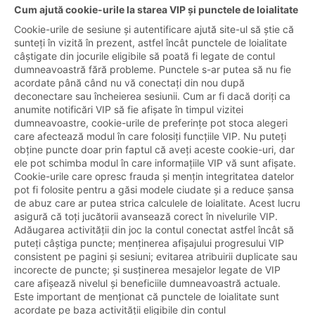
Cum ajută cookie-urile la starea VIP și punctele de loialitate
Cookie-urile de sesiune și autentificare ajută site-ul să știe că
sunteți în vizită în prezent, astfel încât punctele de loialitate
câștigate din jocurile eligibile să poată fi legate de contul
dumneavoastră fără probleme. Punctele s-ar putea să nu fie
acordate până când nu vă conectați din nou după
deconectare sau încheierea sesiunii. Cum ar fi dacă doriți ca
anumite notificări VIP să fie afișate în timpul vizitei
dumneavoastre, cookie-urile de preferințe pot stoca alegeri
care afectează modul în care folosiți funcțiile VIP. Nu puteți
obține puncte doar prin faptul că aveți aceste cookie-uri, dar
ele pot schimba modul în care informațiile VIP vă sunt afișate.
Cookie-urile care opresc frauda și mențin integritatea datelor
pot fi folosite pentru a găsi modele ciudate și a reduce șansa
de abuz care ar putea strica calculele de loialitate. Acest lucru
asigură că toți jucătorii avansează corect în nivelurile VIP.
Adăugarea activității din joc la contul conectat astfel încât să
puteți câștiga puncte; menținerea afișajului progresului VIP
consistent pe pagini și sesiuni; evitarea atribuirii duplicate sau
incorecte de puncte; și susținerea mesajelor legate de VIP
care afișează nivelul și beneficiile dumneavoastră actuale.
Este important de menționat că punctele de loialitate sunt
acordate pe baza activității eligibile din contul