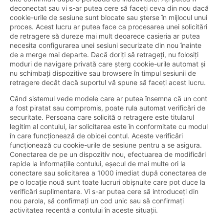
deconectat sau vi s-ar putea cere să faceți ceva din nou dacă
cookie-urile de sesiune sunt blocate sau șterse în mijlocul unui
proces. Acest lucru ar putea face ca procesarea unei solicitări
de retragere să dureze mai mult deoarece casieria ar putea
necesita configurarea unei sesiuni securizate din nou înainte
de a merge mai departe. Dacă doriți să retrageți, nu folosiți
moduri de navigare privată care șterg cookie-urile automat și
nu schimbați dispozitive sau browsere în timpul sesiunii de
retragere decât dacă suportul vă spune să faceți acest lucru.
Când sistemul vede modele care ar putea însemna că un cont
a fost piratat sau compromis, poate rula automat verificări de
securitate. Persoana care solicită o retragere este titularul
legitim al contului, iar solicitarea este în conformitate cu modul
în care funcționează de obicei contul. Aceste verificări
funcționează cu cookie-urile de sesiune pentru a se asigura.
Conectarea de pe un dispozitiv nou, efectuarea de modificări
rapide la informațiile contului, eșecul de mai multe ori la
conectare sau solicitarea a 1000 imediat după conectarea de
pe o locație nouă sunt toate lucruri obișnuite care pot duce la
verificări suplimentare. Vi s-ar putea cere să introduceți din
nou parola, să confirmați un cod unic sau să confirmați
activitatea recentă a contului în aceste situații.