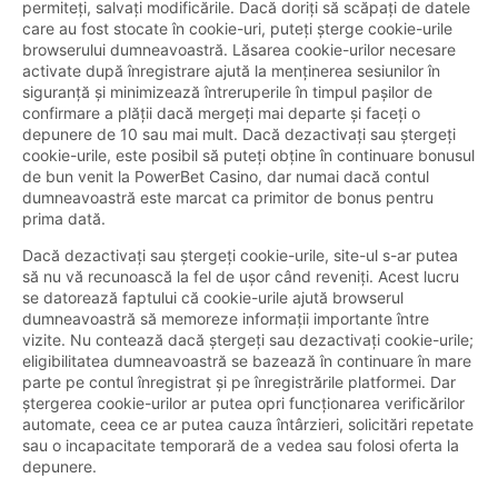
permiteți, salvați modificările. Dacă doriți să scăpați de datele
care au fost stocate în cookie-uri, puteți șterge cookie-urile
browserului dumneavoastră. Lăsarea cookie-urilor necesare
activate după înregistrare ajută la menținerea sesiunilor în
siguranță și minimizează întreruperile în timpul pașilor de
confirmare a plății dacă mergeți mai departe și faceți o
depunere de 10 sau mai mult. Dacă dezactivați sau ștergeți
cookie-urile, este posibil să puteți obține în continuare bonusul
de bun venit la PowerBet Casino, dar numai dacă contul
dumneavoastră este marcat ca primitor de bonus pentru
prima dată.
Dacă dezactivați sau ștergeți cookie-urile, site-ul s-ar putea
să nu vă recunoască la fel de ușor când reveniți. Acest lucru
se datorează faptului că cookie-urile ajută browserul
dumneavoastră să memoreze informații importante între
vizite. Nu contează dacă ștergeți sau dezactivați cookie-urile;
eligibilitatea dumneavoastră se bazează în continuare în mare
parte pe contul înregistrat și pe înregistrările platformei. Dar
ștergerea cookie-urilor ar putea opri funcționarea verificărilor
automate, ceea ce ar putea cauza întârzieri, solicitări repetate
sau o incapacitate temporară de a vedea sau folosi oferta la
depunere.