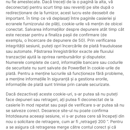
nu fie amestecate. Dacă treceți de la o pagină la alta, vă
deconectați pentru scurt timp sau reveniți pe site după o
redirecționare de la furnizor, acest lucru este deosebit de
important. În timp ce vă deplasați între paginile casieriei și
ecranele furnizorului de plăți, cookie-urile vă mențin de obicei
conectat. Salvarea informațiilor despre depunere atât timp cât
este necesar pentru a finaliza pașii de confirmare (de
exemplu, o încercare de depunere de 50). Prin verificarea
integrității sesiunii, puteți opri încercările de plată frauduloase
sau automate. Păstrarea înregistrărilor exacte ale fluxului
tranzacției ajută la oprirea rambursărilor și disputelor.
Numerele complete de card, informațiile bancare sau codurile
de securitate nu sunt salvate de PowerBet în cookie-urile de
plată. Pentru a menține lucrurile să funcționeze fără probleme,
a menține informațiile în siguranță și a gestiona erorile,
informațiile de plată sunt trimise prin canale securizate.
Dacă dezactivați aceste cookie-uri, s-ar putea să nu puteți
face depuneri sau retrageri, ați putea fi deconectat de la
casierie în mod repetat sau pașii de verificare s-ar putea să nu
se salveze corect. Deoarece site-ul nu poate confirma
întotdeauna aceeași sesiune, vi s-ar putea cere să începeți din
nou o solicitare de retragere, cum ar fi „retrageți 200 ”. Pentru
a se asigura că retragerea merge către contul corect și că