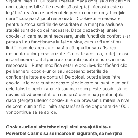
vigoare imediat. Cu toate acestea, dacă doriți să o ridicați din
nou, este posibil să fie nevoie să așteptați. Aceasta este o
legătură reală între preferințele pentru cookie-uri și funcțiile
care încurajează jocul responsabil. Cookie-urile necesare
pentru a stoca setările de securitate și a menține sesiunea
stabilă sunt de obicei necesare. Dacă dezactivați unele
cookie-uri care nu sunt necesare, unele funcții de confort s-ar
putea să nu funcționeze la fel de bine, cum ar fi amintirea
limbii, completarea automată a câmpurilor sau afișarea
memento-urilor personalizate. Cu toate acestea, puteți folosi
în continuare contul pentru a controla jocul de noroc în mod
responsabil. Puteți modifica setările cookie-urilor făcând clic
pe bannerul cookie-urilor sau accesând setările de
confidențialitate ale contului. De obicei, puteți alege între
cookie-urile care sunt necesare și cele care nu sunt, cum ar fi
cele folosite pentru analiză sau marketing. Este posibil să fie
nevoie să vă conectați din nou și să confirmați preferințele
dacă ștergeți ulterior cookie-urile din browser. Limitele la nivel
de cont, cum ar fi o limită săptămânală de depunere de 100 ,
vor continua să se aplice.
Cookie-urile și alte tehnologii similare ajută site-ul
Powerbet Casino să se încarce în siguranță, să mențină