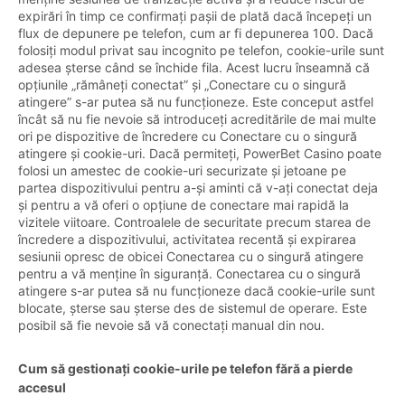
expirări în timp ce confirmați pașii de plată dacă începeți un
flux de depunere pe telefon, cum ar fi depunerea 100. Dacă
folosiți modul privat sau incognito pe telefon, cookie-urile sunt
adesea șterse când se închide fila. Acest lucru înseamnă că
opțiunile „rămâneți conectat” și „Conectare cu o singură
atingere” s-ar putea să nu funcționeze. Este conceput astfel
încât să nu fie nevoie să introduceți acreditările de mai multe
ori pe dispozitive de încredere cu Conectare cu o singură
atingere și cookie-uri. Dacă permiteți, PowerBet Casino poate
folosi un amestec de cookie-uri securizate și jetoane pe
partea dispozitivului pentru a-și aminti că v-ați conectat deja
și pentru a vă oferi o opțiune de conectare mai rapidă la
vizitele viitoare. Controalele de securitate precum starea de
încredere a dispozitivului, activitatea recentă și expirarea
sesiunii opresc de obicei Conectarea cu o singură atingere
pentru a vă menține în siguranță. Conectarea cu o singură
atingere s-ar putea să nu funcționeze dacă cookie-urile sunt
blocate, șterse sau șterse des de sistemul de operare. Este
posibil să fie nevoie să vă conectați manual din nou.
Cum să gestionați cookie-urile pe telefon fără a pierde
accesul