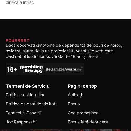
cineva a intrat.
Dacă observați simptome de dependență de jocuri de noroc,
solicitați ajutor de la un profesionist. Acest site web este
destinat utilizatorilor cu vârsta de 18 ani și peste.
Termeni de Serviciu
Pagini de top
Politica cookie-urilor
Aplicație
Politica de confidențialitate
Bonus
Termeni și Condiții
Cod promoțional
Joc Responsabil
Bonus fără depunere