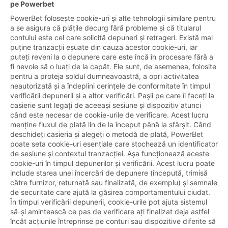
pe Powerbet
PowerBet folosește cookie-uri și alte tehnologii similare pentru
a se asigura că plățile decurg fără probleme și că titularul
contului este cel care solicită depuneri și retrageri. Există mai
puține tranzacții eșuate din cauza acestor cookie-uri, iar
puteți reveni la o depunere care este încă în procesare fără a
fi nevoie să o luați de la capăt. Ele sunt, de asemenea, folosite
pentru a proteja soldul dumneavoastră, a opri activitatea
neautorizată și a îndeplini cerințele de conformitate în timpul
verificării depunerii și a altor verificări. Pașii pe care îi faceți la
casierie sunt legați de aceeași sesiune și dispozitiv atunci
când este necesar de cookie-urile de verificare. Acest lucru
menține fluxul de plată lin de la început până la sfârșit. Când
deschideți casieria și alegeți o metodă de plată, PowerBet
poate seta cookie-uri esențiale care stochează un identificator
de sesiune și contextul tranzacției. Așa funcționează aceste
cookie-uri în timpul depunerilor și verificării. Acest lucru poate
include starea unei încercări de depunere (începută, trimisă
către furnizor, returnată sau finalizată, de exemplu) și semnale
de securitate care ajută la găsirea comportamentului ciudat.
În timpul verificării depunerii, cookie-urile pot ajuta sistemul
să-și amintească ce pas de verificare ați finalizat deja astfel
încât acțiunile întreprinse pe conturi sau dispozitive diferite să