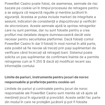
PowerBet Casino poate folosi, de asemenea, semnale de risc
bazate pe cookie-uri în timpul procesului de retragere pentru
a se asigura că respectă regulile și menține jucătorii în
siguranță. Acestea ar putea include markeri de integritate a
sesiunii, indicatori de consistență a dispozitivului și verificări
de sincronizare. Aceste semnale ajută la oprirea retragerilor
care nu sunt permise, dar nu sunt folosite pentru a crea
profiluri mai detaliate despre dumneavoastră decât este
necesar pentru securitatea platformei. Dacă folosiți contul
PowerBet Casino în dar îl folosiți în mod normal în altă parte,
este posibil să fie nevoie să treceți prin pași suplimentari de
verificare când încercați să retrageți bani. Sistemul poate
solicita un pas suplimentar de confirmare înainte de a permite
retragerea cum ar fi 250 $ dacă ați modificat recent sau
informațiile contului.
Limite de pariuri, instrumente pentru jocuri de noroc
responsabile și preferințe pentru cookie-uri
Limitele de pariuri și controalele pentru jocuri de noroc
responsabile ale PowerBet Casino sunt menite să vă ajute să
mențineți jocul în siguranță și previzibil. Aceste setări fac parte
din modul în care ne protejăm jucătorii și pot fi folosite