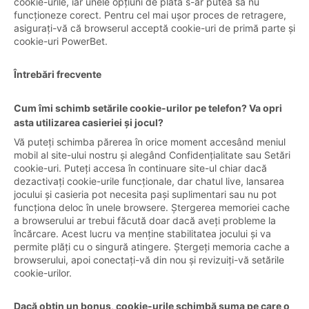
cookie-urile, iar unele opțiuni de plată s-ar putea să nu
funcționeze corect. Pentru cel mai ușor proces de retragere,
asigurați-vă că browserul acceptă cookie-uri de primă parte și
cookie-uri PowerBet.
Întrebări frecvente
Cum îmi schimb setările cookie-urilor pe telefon? Va opri
asta utilizarea casieriei și jocul?
Vă puteți schimba părerea în orice moment accesând meniul
mobil al site-ului nostru și alegând Confidențialitate sau Setări
cookie-uri. Puteți accesa în continuare site-ul chiar dacă
dezactivați cookie-urile funcționale, dar chatul live, lansarea
jocului și casieria pot necesita pași suplimentari sau nu pot
funcționa deloc în unele browsere. Ștergerea memoriei cache
a browserului ar trebui făcută doar dacă aveți probleme la
încărcare. Acest lucru va menține stabilitatea jocului și va
permite plăți cu o singură atingere. Ștergeți memoria cache a
browserului, apoi conectați-vă din nou și revizuiți-vă setările
cookie-urilor.
Dacă obțin un bonus, cookie-urile schimbă suma pe care o