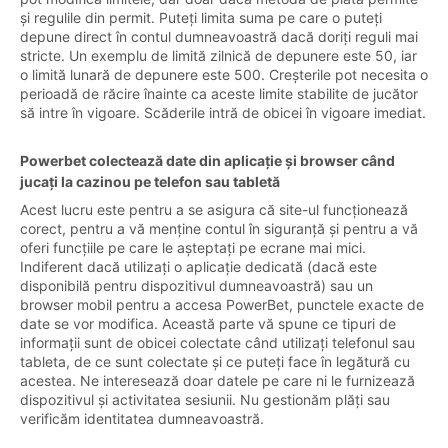
și regulile din permit. Puteți limita suma pe care o puteți
depune direct în contul dumneavoastră dacă doriți reguli mai
stricte. Un exemplu de limită zilnică de depunere este 50, iar
o limită lunară de depunere este 500. Creșterile pot necesita o
perioadă de răcire înainte ca aceste limite stabilite de jucător
să intre în vigoare. Scăderile intră de obicei în vigoare imediat.
Powerbet colectează date din aplicație și browser când
jucați la cazinou pe telefon sau tabletă
Acest lucru este pentru a se asigura că site-ul funcționează
corect, pentru a vă menține contul în siguranță și pentru a vă
oferi funcțiile pe care le așteptați pe ecrane mai mici.
Indiferent dacă utilizați o aplicație dedicată (dacă este
disponibilă pentru dispozitivul dumneavoastră) sau un
browser mobil pentru a accesa PowerBet, punctele exacte de
date se vor modifica. Această parte vă spune ce tipuri de
informații sunt de obicei colectate când utilizați telefonul sau
tableta, de ce sunt colectate și ce puteți face în legătură cu
acestea. Ne interesează doar datele pe care ni le furnizează
dispozitivul și activitatea sesiunii. Nu gestionăm plăți sau
verificăm identitatea dumneavoastră.