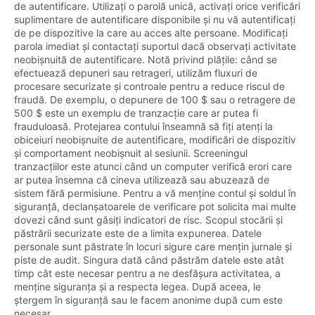
de autentificare. Utilizați o parolă unică, activați orice verificări
suplimentare de autentificare disponibile și nu vă autentificați
de pe dispozitive la care au acces alte persoane. Modificați
parola imediat și contactați suportul dacă observați activitate
neobișnuită de autentificare. Notă privind plățile: când se
efectuează depuneri sau retrageri, utilizăm fluxuri de
procesare securizate și controale pentru a reduce riscul de
fraudă. De exemplu, o depunere de 100 $ sau o retragere de
500 $ este un exemplu de tranzacție care ar putea fi
frauduloasă. Protejarea contului înseamnă să fiți atenți la
obiceiuri neobișnuite de autentificare, modificări de dispozitiv
și comportament neobișnuit al sesiunii. Screeningul
tranzacțiilor este atunci când un computer verifică erori care
ar putea însemna că cineva utilizează sau abuzează de
sistem fără permisiune. Pentru a vă menține contul și soldul în
siguranță, declanșatoarele de verificare pot solicita mai multe
dovezi când sunt găsiți indicatori de risc. Scopul stocării și
păstrării securizate este de a limita expunerea. Datele
personale sunt păstrate în locuri sigure care mențin jurnale și
piste de audit. Singura dată când păstrăm datele este atât
timp cât este necesar pentru a ne desfășura activitatea, a
menține siguranța și a respecta legea. După aceea, le
ștergem în siguranță sau le facem anonime după cum este
necesar.