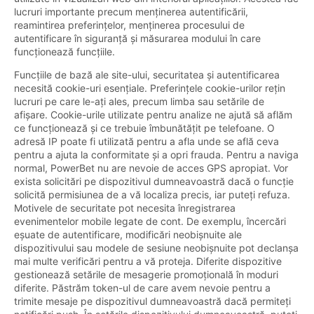
lucruri importante precum menținerea autentificării,
reamintirea preferințelor, menținerea procesului de
autentificare în siguranță și măsurarea modului în care
funcționează funcțiile.
Funcțiile de bază ale site-ului, securitatea și autentificarea
necesită cookie-uri esențiale. Preferințele cookie-urilor rețin
lucruri pe care le-ați ales, precum limba sau setările de
afișare. Cookie-urile utilizate pentru analize ne ajută să aflăm
ce funcționează și ce trebuie îmbunătățit pe telefoane. O
adresă IP poate fi utilizată pentru a afla unde se află ceva
pentru a ajuta la conformitate și a opri frauda. Pentru a naviga
normal, PowerBet nu are nevoie de acces GPS apropiat. Vor
exista solicitări pe dispozitivul dumneavoastră dacă o funcție
solicită permisiunea de a vă localiza precis, iar puteți refuza.
Motivele de securitate pot necesita înregistrarea
evenimentelor mobile legate de cont. De exemplu, încercări
eșuate de autentificare, modificări neobișnuite ale
dispozitivului sau modele de sesiune neobișnuite pot declanșa
mai multe verificări pentru a vă proteja. Diferite dispozitive
gestionează setările de mesagerie promoțională în moduri
diferite. Păstrăm token-ul de care avem nevoie pentru a
trimite mesaje pe dispozitivul dumneavoastră dacă permiteți