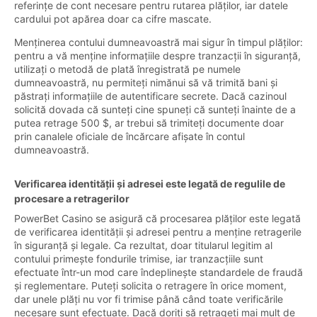
referințe de cont necesare pentru rutarea plăților, iar datele
cardului pot apărea doar ca cifre mascate.
Menținerea contului dumneavoastră mai sigur în timpul plăților:
pentru a vă menține informațiile despre tranzacții în siguranță,
utilizați o metodă de plată înregistrată pe numele
dumneavoastră, nu permiteți nimănui să vă trimită bani și
păstrați informațiile de autentificare secrete. Dacă cazinoul
solicită dovada că sunteți cine spuneți că sunteți înainte de a
putea retrage 500 $, ar trebui să trimiteți documente doar
prin canalele oficiale de încărcare afișate în contul
dumneavoastră.
Verificarea identității și adresei este legată de regulile de
procesare a retragerilor
PowerBet Casino se asigură că procesarea plăților este legată
de verificarea identității și adresei pentru a menține retragerile
în siguranță și legale. Ca rezultat, doar titularul legitim al
contului primește fondurile trimise, iar tranzacțiile sunt
efectuate într-un mod care îndeplinește standardele de fraudă
și reglementare. Puteți solicita o retragere în orice moment,
dar unele plăți nu vor fi trimise până când toate verificările
necesare sunt efectuate. Dacă doriți să retrageți mai mult de