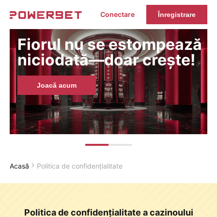
Conectare
Înregistrare
ea
Fiorul nu se estompează
niciodată—doar crește!
Joacă acum
Acasă
Politica de confidențialitate
Politica de confidențialitate a cazinoului