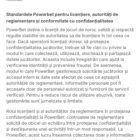
Standardele Powerbet pentru licențiere, autorități de
reglementare și conformitate cu confidențialitatea
PowerBet deține o licență de jocuri de noroc validă și respectă
regulile stabilite de autoritatea sa de licențiere în tot ceea ce
face. Dacă operatorii licențiați doresc să protejeze
confidențialitatea jucătorilor, trebuie să fie clari cu privire la
modul în care colectează, utilizează, stochează și partajează
datele jucătorilor. Aceasta include înregistrări care ajută la
verificarea identității și prevenirea fraudei. De asemenea,
modul în care PowerBet gestionează solicitările jucătorilor și
accesul intern la date este afectat de ceea ce așteaptă
autoritățile de reglementare. Informațiile personale pot fi
accesate doar de personalul autorizat și furnizorii de servicii
verificați. Pentru a reduce riscul de utilizare abuzivă, toate
gestionările sunt jurnalizate și limitate.
Rolul licențierii și al autorităților de reglementare în protejarea
confidențialității la PowerBet: controalele de reglementare
solicită de obicei un echilibru între protejarea confidențialității
și desfășurarea unei activități într-un mod responsabil. La
PowerBet, acest lucru înseamnă colectarea doar a informațiilor