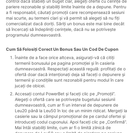
control dacă stabiliți un buget clar, alegeți oferte cu cerințe de
pariere rezonabile și stabiliți limite înainte de a depune. Pentru
a fi responsabil, căutați promoții care recompensează sesiuni
mai scurte, au termeni clari și vă permit să alegeți să nu fiți
comercializat dacă doriți. Săriți un bonus este mai bine decât
să încercați să îndepliniți cerințele, dacă nu se potrivește
programului dumneavoastră.
Cum Să Folosiți Corect Un Bonus Sau Un Cod De Cupon
Înainte de a face orice altceva, asigurați-vă că citiți
termenii bonusului pe pagina promoției și în casieria
dumneavoastră. Respectați această regulă: profitați de o
ofertă doar dacă intenționați deja să faceți o depunere și
termenii și condițiile sunt rezonabili pentru modul în care
jucați de obicei.
Accesați contul PowerBet și faceți clic pe „Promoții”.
Alegeți o ofertă care se potrivește bugetului sesiunii
dumneavoastră, cum ar fi un interval de depunere de
Leu20 până la Leu50 în loc de un minim ridicat. Mergeți la
casierie sau la câmpul promoțional de pe cardul ofertei și
introduceți codul cuponului. Apoi faceți clic pe „Confirmă”.
Mai întâi stabiliți limite, cum ar fi o limită zilnică de