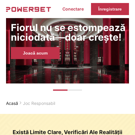
Conectare
Înregistrare
ea
Fiorul nu se estompează
niciodată—doar crește!
Joacă acum
Acasă
Joc Responsabil
Există Limite Clare, Verificări Ale Realității