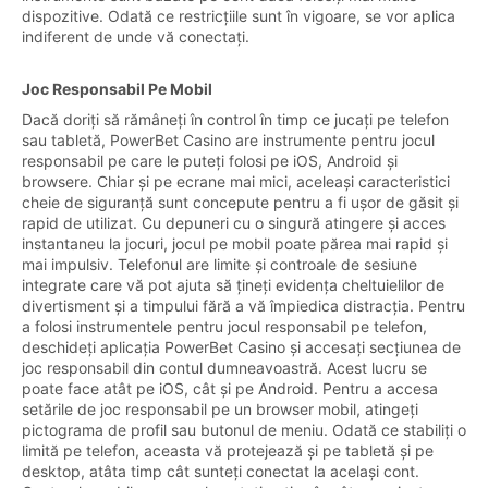
dispozitive. Odată ce restricțiile sunt în vigoare, se vor aplica
indiferent de unde vă conectați.
Joc Responsabil Pe Mobil
Dacă doriți să rămâneți în control în timp ce jucați pe telefon
sau tabletă, PowerBet Casino are instrumente pentru jocul
responsabil pe care le puteți folosi pe iOS, Android și
browsere. Chiar și pe ecrane mai mici, aceleași caracteristici
cheie de siguranță sunt concepute pentru a fi ușor de găsit și
rapid de utilizat. Cu depuneri cu o singură atingere și acces
instantaneu la jocuri, jocul pe mobil poate părea mai rapid și
mai impulsiv. Telefonul are limite și controale de sesiune
integrate care vă pot ajuta să țineți evidența cheltuielilor de
divertisment și a timpului fără a vă împiedica distracția. Pentru
a folosi instrumentele pentru jocul responsabil pe telefon,
deschideți aplicația PowerBet Casino și accesați secțiunea de
joc responsabil din contul dumneavoastră. Acest lucru se
poate face atât pe iOS, cât și pe Android. Pentru a accesa
setările de joc responsabil pe un browser mobil, atingeți
pictograma de profil sau butonul de meniu. Odată ce stabiliți o
limită pe telefon, aceasta vă protejează și pe tabletă și pe
desktop, atâta timp cât sunteți conectat la același cont.