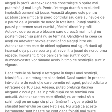
alegeți în profil. Autoexcluderea construiește o oprire mai
puternică și mai lungă. Pentru întreaga durată a excluderii,
împiedică oamenii să joace. Această alegere este pentru
jucătorii care simt că își pierd controlul sau care au nevoie de
o pauză de la jocurile de noroc în totalitate. Puteți stabili o
pauză pe termen scurt numită „Răcire” direct în profil.
Autoexcluderea este o blocare care durează mai mult și nu
poate fi deschisă până nu se termină. Gândiți-vă la ceea ce
aveți cu adevărat nevoie atunci când alegeți între ele.
Autoexcluderea este de obicei opțiunea mai sigură dacă ați
încercat deja pauze scurte și ați revenit la jocuri de noroc prea
repede. Important: Orice bani care mai sunt în contul
dumneavoastră vor rămâne acolo în timp ce restricțiile sunt în
vigoare.
Dacă trebuie să faceți o retragere în timpul unei restricții,
folosiți fluxul de retragere al casieriei. Dacă sunteți în prezent
într-o stare de restricție care permite retrageri, puteți solicita o
retragere de 100 Leu. Adesea, puteți prelungi Răcirea
alegând o nouă pauză în profil după ce se termină cea
actuală. Autoexcluderea este diferită; nu ar trebui să o
schimbați pe un capriciu și va rămâne în vigoare până la
sfârșitul termenului pe care l-ați ales. Nu uitați că aceste
instrumente sunt bazate pe cont dacă folosiți mai multe