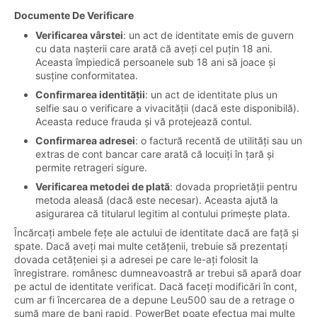
Documente De Verificare
Verificarea vârstei
: un act de identitate emis de guvern
cu data nașterii care arată că aveți cel puțin 18 ani.
Aceasta împiedică persoanele sub 18 ani să joace și
susține conformitatea.
Confirmarea identității
: un act de identitate plus un
selfie sau o verificare a vivacității (dacă este disponibilă).
Aceasta reduce frauda și vă protejează contul.
Confirmarea adresei
: o factură recentă de utilități sau un
extras de cont bancar care arată că locuiți în țară și
permite retrageri sigure.
Verificarea metodei de plată
: dovada proprietății pentru
metoda aleasă (dacă este necesar). Aceasta ajută la
asigurarea că titularul legitim al contului primește plata.
Încărcați ambele fețe ale actului de identitate dacă are față și
spate. Dacă aveți mai multe cetățenii, trebuie să prezentați
dovada cetățeniei și a adresei pe care le-ați folosit la
înregistrare. românesc dumneavoastră ar trebui să apară doar
pe actul de identitate verificat. Dacă faceți modificări în cont,
cum ar fi încercarea de a depune Leu500 sau de a retrage o
sumă mare de bani rapid, PowerBet poate efectua mai multe