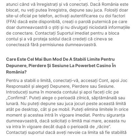
atunci când vă înregistrați și vă conectați. Dacă România este
blocat, nu veți putea înregistra, depune sau juca. Folosiți doar
site-ul oficial pe telefon, activați autentificarea cu doi factori
(FFA) dacă este disponibilă, creați o parolă puternică pe care
doar dumneavoastră o știți și nu divulgați niciodată informațiile
de conectare. Contactați Suportul imediat pentru a bloca
contul și a vă proteja soldul dacă credeți că cineva se
conectează fără permisiunea dumneavoastră.
Care Este Cel Mai Bun Mod De A Stabili Limite Pentru
Depunere, Pierdere Și Sesiune La Powerbet Casino În
România?
Pentru a stabili o limită, conectați-vă, accesați Cont, apoi Joc
Responsabil și alegeți Depunere, Pierdere sau Sesiune.
Introduceți suma în moneda contului și apoi faceți clic pe
„Confirmă”. Puteți alege o perioadă zilnică, săptămânală sau
lunară. Nu puteți depune sau juca jocuri peste această limită
atât pe desktop, cât și pe mobil. Puteți elimina limitele în orice
moment și acestea intră în vigoare imediat. Pentru siguranța
dumneavoastră, dacă solicitați o limită mai mare, aceasta nu
va intra în vigoare decât după o perioadă de „răcire”.
Contactați suportul dacă aveți nevoie ca limita să fie stabilită