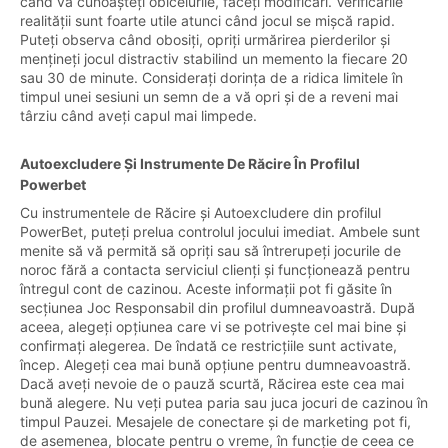
când vă cunoașteți obiceiurile, faceți modificări. Verificările
realității sunt foarte utile atunci când jocul se mișcă rapid.
Puteți observa când obosiți, opriți urmărirea pierderilor și
mențineți jocul distractiv stabilind un memento la fiecare 20
sau 30 de minute. Considerați dorința de a ridica limitele în
timpul unei sesiuni un semn de a vă opri și de a reveni mai
târziu când aveți capul mai limpede.
Autoexcludere Și Instrumente De Răcire În Profilul
Powerbet
Cu instrumentele de Răcire și Autoexcludere din profilul
PowerBet, puteți prelua controlul jocului imediat. Ambele sunt
menite să vă permită să opriți sau să întrerupeți jocurile de
noroc fără a contacta serviciul clienți și funcționează pentru
întregul cont de cazinou. Aceste informații pot fi găsite în
secțiunea Joc Responsabil din profilul dumneavoastră. După
aceea, alegeți opțiunea care vi se potrivește cel mai bine și
confirmați alegerea. De îndată ce restricțiile sunt activate,
încep. Alegeți cea mai bună opțiune pentru dumneavoastră.
Dacă aveți nevoie de o pauză scurtă, Răcirea este cea mai
bună alegere. Nu veți putea paria sau juca jocuri de cazinou în
timpul Pauzei. Mesajele de conectare și de marketing pot fi,
de asemenea, blocate pentru o vreme, în funcție de ceea ce