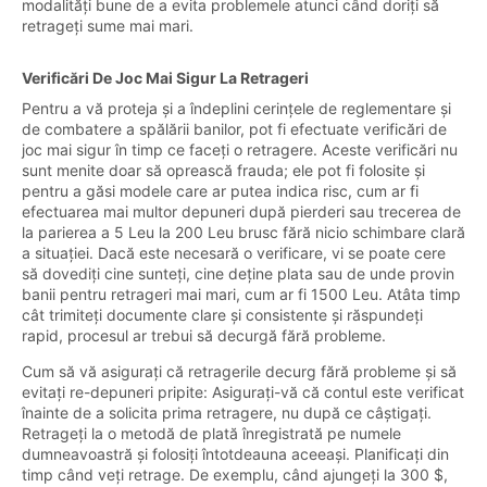
modalități bune de a evita problemele atunci când doriți să
retrageți sume mai mari.
Verificări De Joc Mai Sigur La Retrageri
Pentru a vă proteja și a îndeplini cerințele de reglementare și
de combatere a spălării banilor, pot fi efectuate verificări de
joc mai sigur în timp ce faceți o retragere. Aceste verificări nu
sunt menite doar să oprească frauda; ele pot fi folosite și
pentru a găsi modele care ar putea indica risc, cum ar fi
efectuarea mai multor depuneri după pierderi sau trecerea de
la parierea a 5 Leu la 200 Leu brusc fără nicio schimbare clară
a situației. Dacă este necesară o verificare, vi se poate cere
să dovediți cine sunteți, cine deține plata sau de unde provin
banii pentru retrageri mai mari, cum ar fi 1500 Leu. Atâta timp
cât trimiteți documente clare și consistente și răspundeți
rapid, procesul ar trebui să decurgă fără probleme.
Cum să vă asigurați că retragerile decurg fără probleme și să
evitați re-depuneri pripite: Asigurați-vă că contul este verificat
înainte de a solicita prima retragere, nu după ce câștigați.
Retrageți la o metodă de plată înregistrată pe numele
dumneavoastră și folosiți întotdeauna aceeași. Planificați din
timp când veți retrage. De exemplu, când ajungeți la 300 $,