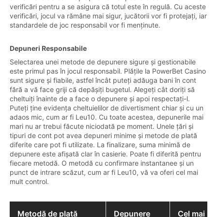
verificări pentru a se asigura că totul este în regulă. Cu aceste
verificări, jocul va rămâne mai sigur, jucătorii vor fi protejați, iar
standardele de joc responsabil vor fi menținute.
Depuneri Responsabile
Selectarea unei metode de depunere sigure și gestionabile
este primul pas în jocul responsabil. Plățile la PowerBet Casino
sunt sigure și fiabile, astfel încât puteți adăuga bani în cont
fără a vă face griji că depășiți bugetul. Alegeți cât doriți să
cheltuiți înainte de a face o depunere și apoi respectați-l.
Puteți ține evidența cheltuielilor de divertisment chiar și cu un
adaos mic, cum ar fi Leu10. Cu toate acestea, depunerile mai
mari nu ar trebui făcute niciodată pe moment. Unele țări și
tipuri de cont pot avea depuneri minime și metode de plată
diferite care pot fi utilizate. La finalizare, suma minimă de
depunere este afișată clar în casierie. Poate fi diferită pentru
fiecare metodă. O metodă cu confirmare instantanee și un
punct de intrare scăzut, cum ar fi Leu10, vă va oferi cel mai
mult control.
Metodă de plată
Depunere
Cel mai bu