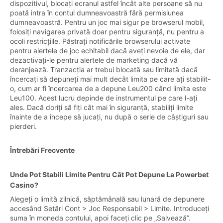
dispozitivul, blocați ecranul astfel încât alte persoane să nu
poată intra în contul dumneavoastră fără permisiunea
dumneavoastră. Pentru un joc mai sigur pe browserul mobil,
folosiți navigarea privată doar pentru siguranță, nu pentru a
ocoli restricțiile. Păstrați notificările browserului activate
pentru alertele de joc echitabil dacă aveți nevoie de ele, dar
dezactivați-le pentru alertele de marketing dacă vă
deranjează. Tranzacția ar trebui blocată sau limitată dacă
încercați să depuneți mai mult decât limita pe care ați stabilit-
o, cum ar fi încercarea de a depune Leu200 când limita este
Leu100. Acest lucru depinde de instrumentul pe care l-ați
ales. Dacă doriți să fiți cât mai în siguranță, stabiliți limite
înainte de a începe să jucați, nu după o serie de câștiguri sau
pierderi.
Întrebări Frecvente
Unde Pot Stabili Limite Pentru Cât Pot Depune La Powerbet
Casino?
Alegeți o limită zilnică, săptămânală sau lunară de depunere
accesând Setări Cont > Joc Responsabil > Limite. Introduceți
suma în moneda contului, apoi faceți clic pe „Salvează”.