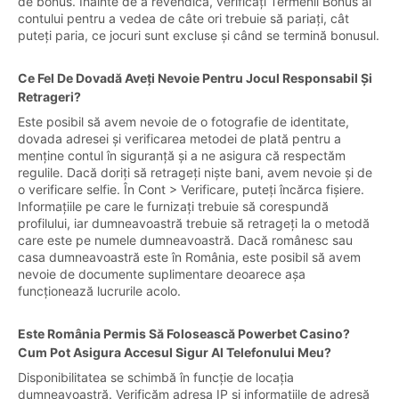
de bonus. Înainte de a revendica, verificați Termenii Bonus ai
contului pentru a vedea de câte ori trebuie să pariați, cât
puteți paria, ce jocuri sunt excluse și când se termină bonusul.
Ce Fel De Dovadă Aveți Nevoie Pentru Jocul Responsabil Și
Retrageri?
Este posibil să avem nevoie de o fotografie de identitate,
dovada adresei și verificarea metodei de plată pentru a
menține contul în siguranță și a ne asigura că respectăm
regulile. Dacă doriți să retrageți niște bani, avem nevoie și de
o verificare selfie. În Cont > Verificare, puteți încărca fișiere.
Informațiile pe care le furnizați trebuie să corespundă
profilului, iar dumneavoastră trebuie să retrageți la o metodă
care este pe numele dumneavoastră. Dacă românesc sau
casa dumneavoastră este în România, este posibil să avem
nevoie de documente suplimentare deoarece așa
funcționează lucrurile acolo.
Este România Permis Să Folosească Powerbet Casino?
Cum Pot Asigura Accesul Sigur Al Telefonului Meu?
Disponibilitatea se schimbă în funcție de locația
dumneavoastră. Verificăm adresa IP și informațiile de adresă