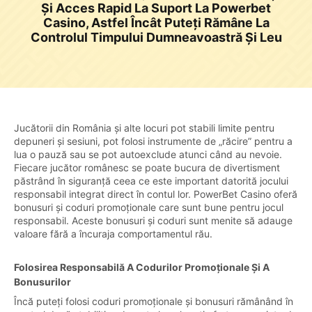
Și Acces Rapid La Suport La Powerbet
Casino, Astfel Încât Puteți Rămâne La
Controlul Timpului Dumneavoastră Și Leu
Jucătorii din România și alte locuri pot stabili limite pentru
depuneri și sesiuni, pot folosi instrumente de „răcire” pentru a
lua o pauză sau se pot autoexclude atunci când au nevoie.
Fiecare jucător românesc se poate bucura de divertisment
păstrând în siguranță ceea ce este important datorită jocului
responsabil integrat direct în contul lor. PowerBet Casino oferă
bonusuri și coduri promoționale care sunt bune pentru jocul
responsabil. Aceste bonusuri și coduri sunt menite să adauge
valoare fără a încuraja comportamentul rău.
Folosirea Responsabilă A Codurilor Promoționale Și A
Bonusurilor
Încă puteți folosi coduri promoționale și bonusuri rămânând în