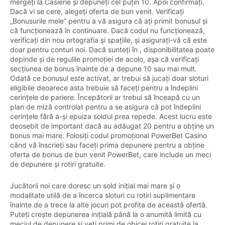
mergeți la Casierie și depuneți cel puțin 10. Apoi confirmați.
Dacă vi se cere, alegeți oferta de bun venit. Verificați
„Bonusurile mele” pentru a vă asigura că ați primit bonusul și
că funcționează în continuare. Dacă codul nu funcționează,
verificați din nou ortografia și spațiile, și asigurați-vă că este
doar pentru conturi noi. Dacă sunteți în , disponibilitatea poate
depinde și de regulile promoției de acolo, așa că verificați
secțiunea de bonus înainte de a depune 10 sau mai mult.
Odată ce bonusul este activat, ar trebui să jucați doar sloturi
eligibile deoarece asta trebuie să faceți pentru a îndeplini
cerințele de pariere. Începătorii ar trebui să înceapă cu un
plan de miză controlat pentru a se asigura că pot îndeplini
cerințele fără a-și epuiza soldul prea repede. Acest lucru este
deosebit de important dacă au adăugat 20 pentru a obține un
bonus mai mare. Folosiți codul promoțional PowerBet Casino
când vă înscrieți sau faceți prima depunere pentru a obține
oferta de bonus de bun venit PowerBet, care include un meci
de depunere și rotiri gratuite.
Jucătorii noi care doresc un sold inițial mai mare și o
modalitate utilă de a încerca sloturi cu rotiri suplimentare
înainte de a trece la alte jocuri pot profita de această ofertă.
Puteți crește depunerea inițială până la o anumită limită cu
meciul de depunere și veți primi de obicei rotiri gratuite la