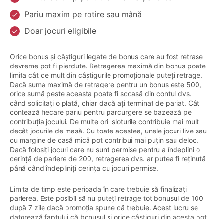
Pariu maxim pe rotire sau mână
Doar jocuri eligibile
Orice bonus și câștiguri legate de bonus care au fost retrase
devreme pot fi pierdute. Retragerea maximă din bonus poate
limita cât de mult din câștigurile promoționale puteți retrage.
Dacă suma maximă de retragere pentru un bonus este 500,
orice sumă peste aceasta poate fi scoasă din contul dvs.
când solicitați o plată, chiar dacă ați terminat de pariat. Cât
contează fiecare pariu pentru parcurgere se bazează pe
contribuția jocului. De multe ori, sloturile contribuie mai mult
decât jocurile de masă. Cu toate acestea, unele jocuri live sau
cu margine de casă mică pot contribui mai puțin sau deloc.
Dacă folosiți jocuri care nu sunt permise pentru a îndeplini o
cerință de pariere de 200, retragerea dvs. ar putea fi reținută
până când îndepliniți cerința cu jocuri permise.
Limita de timp este perioada în care trebuie să finalizați
parierea. Este posibil să nu puteți retrage tot bonusul de 100
după 7 zile dacă promoția spune că trebuie. Acest lucru se
datorează faptului că bonusul și orice câștiguri din acesta pot