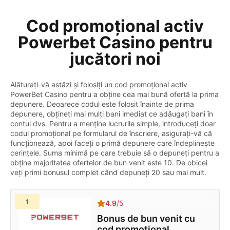
Cod promoțional activ
Powerbet Casino pentru
jucători noi
Alăturați-vă astăzi și folosiți un cod promoțional activ
PowerBet Casino pentru a obține cea mai bună ofertă la prima
depunere. Deoarece codul este folosit înainte de prima
depunere, obțineți mai mulți bani imediat ce adăugați bani în
contul dvs. Pentru a menține lucrurile simple, introduceți doar
codul promoțional pe formularul de înscriere, asigurați-vă că
funcționează, apoi faceți o primă depunere care îndeplinește
cerințele. Suma minimă pe care trebuie să o depuneți pentru a
obține majoritatea ofertelor de bun venit este 10. De obicei
veți primi bonusul complet când depuneți 20 sau mai mult.
1
4.9
/5
Bonus de bun venit cu
cod promoțional