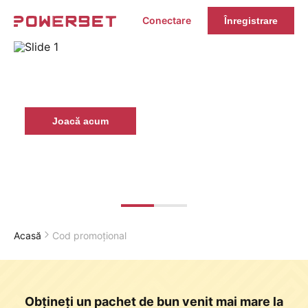
Conectare
Înregistrare
ea
Fiorul nu se estompează
niciodată—doar crește!
Joacă acum
Acasă
Cod promoțional
Obțineți un pachet de bun venit mai mare la