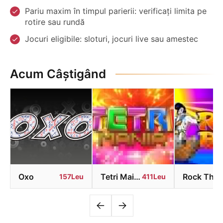
Pariu maxim în timpul parierii: verificați limita pe
rotire sau rundă
Jocuri eligibile: sloturi, jocuri live sau amestec
Acum Câștigând
Oxo
Tetri Maina
Rock The Boat
157Leu
411Leu