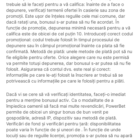
trebuie să le faceți pentru a vă califica: înainte de a face o
depunere, verificați termenii ofertei în casierie sau zona de
promoții. Este ușor de înțeles regulile cele mai comune, dar
dacă ratați una, bonusul s-ar putea să nu fie acordat. În
funcție de promoție, depunerea minimă necesară pentru a vă
califica este de obicei de cel puțin 10. Introduceți corect codul
promoțional: codul trebuie folosit în timpul procesului de
depunere sau în câmpul promoțional înainte ca plata să fie
confirmată. Metodă de plată: unele metode de plată pot să nu
fie eligibile pentru oferte. Orice alegere care nu este permisă
va permite totuși depunerea, dar bonusul s-ar putea să nu fie
folosit. Asigurarea că contul dvs. este real și corect:
informațiile pe care le-ați folosit la înscriere ar trebui să se
potrivească cu informațiile pe care le folosiți pentru a plăti.
Dacă vi se cere să vă verificați identitatea, faceți-o imediat
pentru a menține bonusul activ. Ca o modalitate de a
împiedica oamenii să facă mai multe revendicări, PowerBet
permite de obicei un singur bonus de bun venit pe
gospodărie, adresă IP, dispozitiv sau metodă de plată.
Verificări de fond și verificări pentru țară: disponibilitatea
poate varia în funcție de și uneori de . În funcție de unde
locuiți sau de regulile licenței, promoția s-ar putea să nu apară