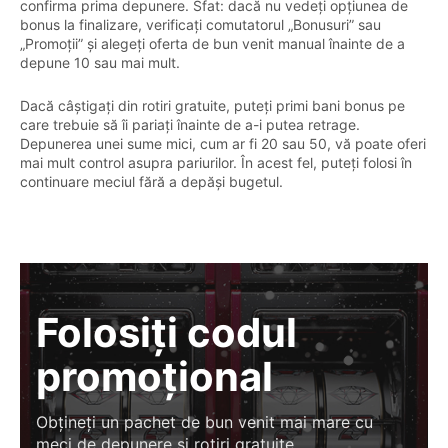
confirma prima depunere. Sfat: dacă nu vedeți opțiunea de
bonus la finalizare, verificați comutatorul „Bonusuri” sau
„Promoții” și alegeți oferta de bun venit manual înainte de a
depune 10 sau mai mult.
Dacă câștigați din rotiri gratuite, puteți primi bani bonus pe
care trebuie să îi pariați înainte de a-i putea retrage.
Depunerea unei sume mici, cum ar fi 20 sau 50, vă poate oferi
mai mult control asupra pariurilor. În acest fel, puteți folosi în
continuare meciul fără a depăși bugetul.
Folosiți codul
promoțional
Obțineți un pachet de bun venit mai mare cu
meci de depunere și rotiri gratuite