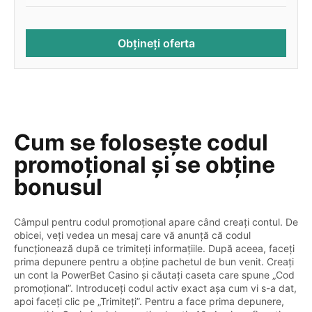
Obțineți oferta
Cum se folosește codul
promoțional și se obține
bonusul
Câmpul pentru codul promoțional apare când creați contul. De
obicei, veți vedea un mesaj care vă anunță că codul
funcționează după ce trimiteți informațiile. După aceea, faceți
prima depunere pentru a obține pachetul de bun venit. Creați
un cont la PowerBet Casino și căutați caseta care spune „Cod
promoțional”. Introduceți codul activ exact așa cum vi s-a dat,
apoi faceți clic pe „Trimiteți”. Pentru a face prima depunere,