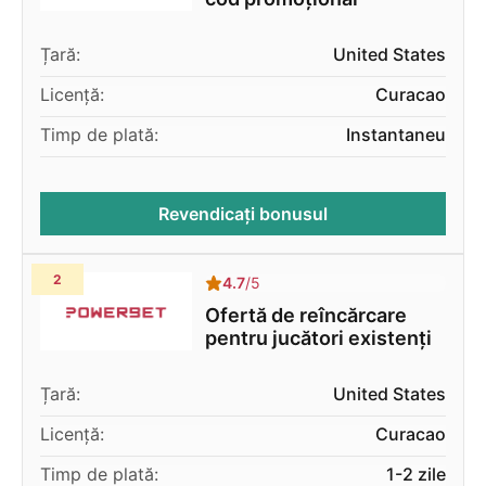
Țară:
United States
Licență:
Curacao
Timp de plată:
Instantaneu
Revendicați bonusul
2
4.7
/5
Ofertă de reîncărcare
pentru jucători existenți
Țară:
United States
Licență:
Curacao
Timp de plată:
1-2 zile