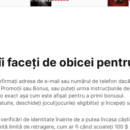
îi faceți de obicei pent
firmați adresa de e-mail sau numărul de telefon dacă 
 Promoții sau Bonus, sau puteți urma instrucțiunile de
-o exact așa cum este afișat pentru a primi bonusul.
uite, deschideți jocul(jocurile) eligibil(e) și începeți s
 verificări de identitate înainte de a putea încasa câș
ită limită de retragere, cum ar fi când scoateți 100 $ 