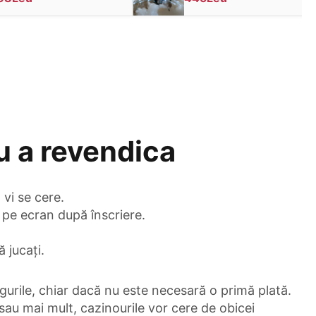
ru a revendica
vi se cere.
 pe ecran după înscriere.
ă jucați.
tigurile, chiar dacă nu este necesară o primă plată.
sau mai mult, cazinourile vor cere de obicei