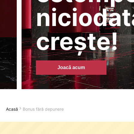
nicioda
crește!
Joacă acum
Acasă
Bonus fără depunere