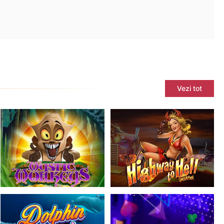
Vezi tot